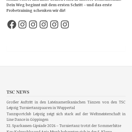
Dein Weg beginnt mit dem ersten Schritt – und das erste
Probetraining schenken wir dir!
Facebook
Instagram
Instagram
Instagram
Instagram
Instagram
TSC NEWS
Großer Auftritt in den Lateinamerikanischen Tänzen von den TSC
Leipzig Turniertanzpaaren in Wuppertal
Tanzsportclub Leipzig zeigt sich stark auf der Weltmeisterschaft in
Line Dance in Göppingen
32. Sparkassen-Lipsiade 2026 – Turniertanz trotzt der Sommerhitze
Kay Kakuschke und Anja Munk behaupten sich in der S-Klasse