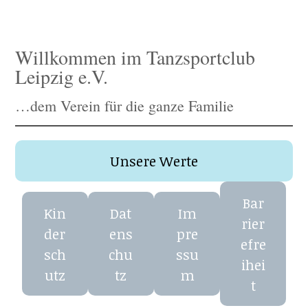
Willkommen im Tanzsportclub
Leipzig e.V.
…dem Verein für die ganze Familie
Unsere Werte
Bar
Kin
Dat
Im
rier
der
ens
pre
efre
sch
chu
ssu
ihei
utz
tz
m
t