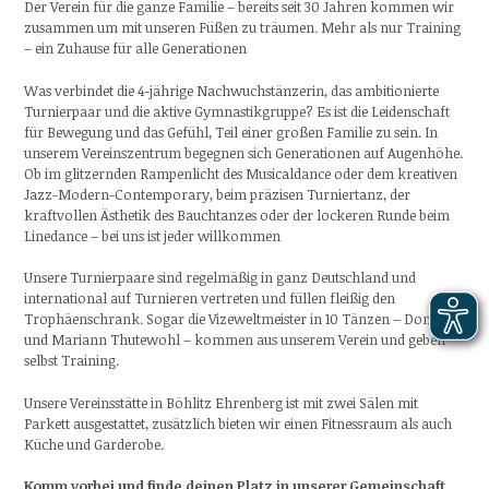
Der Verein für die ganze Familie – bereits seit 30 Jahren kommen wir
zusammen um mit unseren Füßen zu träumen. Mehr als nur Training
– ein Zuhause für alle Generationen
Was verbindet die 4-jährige Nachwuchstänzerin, das ambitionierte
Turnierpaar und die aktive Gymnastikgruppe? Es ist die Leidenschaft
für Bewegung und das Gefühl, Teil einer großen Familie zu sein. In
unserem Vereinszentrum begegnen sich Generationen auf Augenhöhe.
Ob im glitzernden Rampenlicht des Musicaldance oder dem kreativen
Jazz-Modern-Contemporary, beim präzisen Turniertanz, der
kraftvollen Ästhetik des Bauchtanzes oder der lockeren Runde beim
Linedance – bei uns ist jeder willkommen
Unsere Turnierpaare sind regelmäßig in ganz Deutschland und
international auf Turnieren vertreten und füllen fleißig den
Trophäenschrank. Sogar die Vizeweltmeister in 10 Tänzen – Dominic
und Mariann Thutewohl – kommen aus unserem Verein und geben
selbst Training.
Unsere Vereinsstätte in Böhlitz Ehrenberg ist mit zwei Sälen mit
Parkett ausgestattet, zusätzlich bieten wir einen Fitnessraum als auch
Küche und Garderobe.
Komm vorbei und finde deinen Platz in unserer Gemeinschaft.