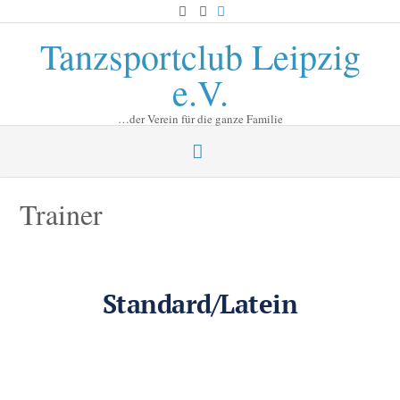
Skip
to
Tanzsportclub Leipzig
content
e.V.
…der Verein für die ganze Familie
Trainer
Standard/Latein