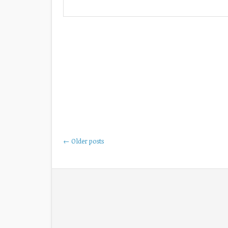
Posts
←
Older posts
navigation