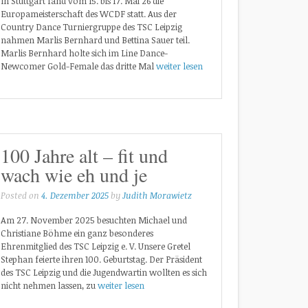
In Stuttgart fand vom 15. bis 17. Mai 26 die
Europameisterschaft des WCDF statt. Aus der
Country Dance Turniergruppe des TSC Leipzig
nahmen Marlis Bernhard und Bettina Sauer teil.
Marlis Bernhard holte sich im Line Dance-
Newcomer Gold-Female das dritte Mal
weiter lesen
100 Jahre alt – fit und
wach wie eh und je
Posted on
4. Dezember 2025
by
Judith Morawietz
Am 27. November 2025 besuchten Michael und
Christiane Böhme ein ganz besonderes
Ehrenmitglied des TSC Leipzig e. V. Unsere Gretel
Stephan feierte ihren 100. Geburtstag. Der Präsident
des TSC Leipzig und die Jugendwartin wollten es sich
nicht nehmen lassen, zu
weiter lesen