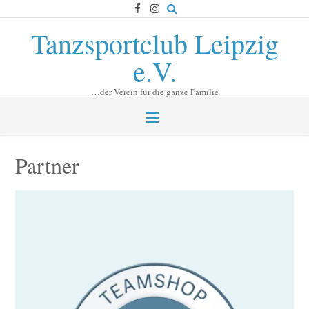
Skip
to
Tanzsportclub Leipzig
content
e.V.
…der Verein für die ganze Familie
Partner